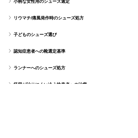
小柄な女性用のシューズ選定
リウマチ/痛風発作時のシューズ処方
子どものシューズ選び
認知症患者への靴選定基準
ランナーへのシューズ処方
怪我が治りにくい冷え性患者への治療
ローボリュームインソールの処方ケース
インソールの調整タイミング
足サイズに左右差がある患者への処方