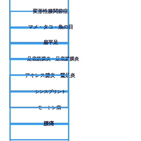
変形性膝関節症
​マメ・タコ・魚の目
扁平足
足底筋膜炎・足底腱膜炎
アキレス腱炎・鵞足炎
シンスプリント
モートン病
腰痛