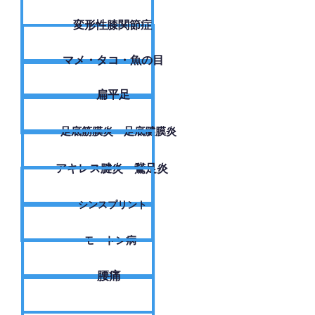
変形性膝関節症
​マメ・タコ・魚の目
扁平足
足底筋膜炎・足底腱膜炎
アキレス腱炎・鵞足炎
シンスプリント
モートン病
腰痛