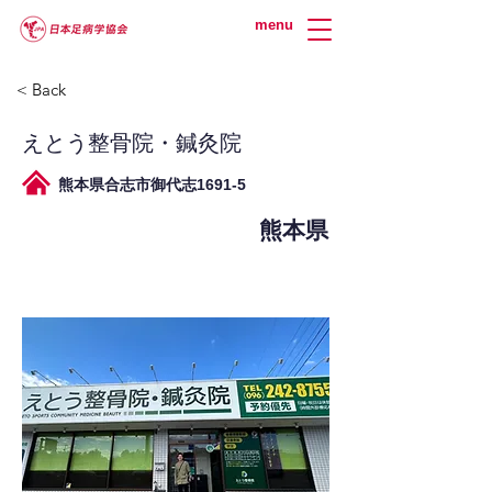
menu
< Back
えとう整骨院・鍼灸院
熊本県合志市御代志1691-5
熊本県