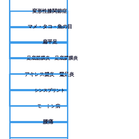
変形性膝関節症
​マメ・タコ・魚の目
扁平足
足底筋膜炎・足底腱膜炎
アキレス腱炎・鵞足炎
シンスプリント
モートン病
腰痛