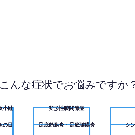
8-5076
W
こんな症状でお悩みですか
反小趾
変形性膝関節症
魚の目
足底筋膜炎・足底腱膜炎
シ