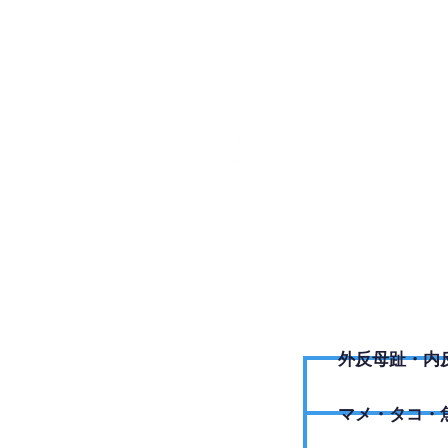
0795-8
外反母趾・内
​マメ・タコ・