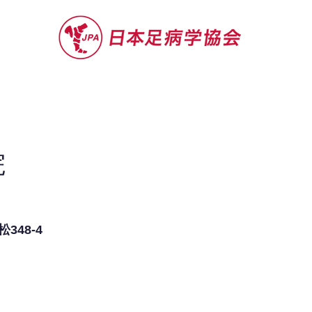
セミナー
お役立ち情報
認定院・認
院
48-4