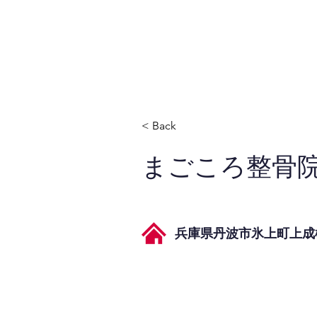
JPAとは
提供サービス
< Back
まごころ整骨
兵庫県丹波市氷上町上成松3