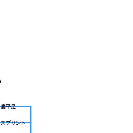
EBサイトへ
？
扁平足
ンスプリント