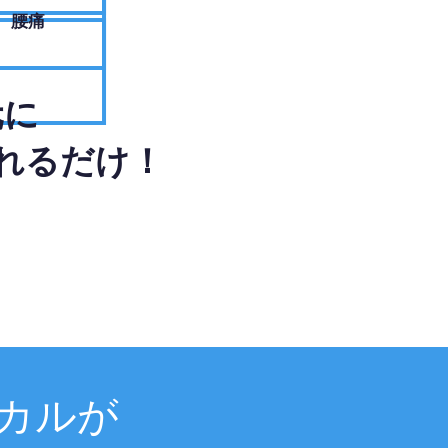
腰痛
元に
れるだけ！
カルが