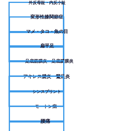
外反母趾・内反小趾
変形性膝関節症
​マメ・タコ・魚の目
扁平足
足底筋膜炎・足底腱膜炎
アキレス腱炎・鵞足炎
シンスプリント
モートン病
腰痛