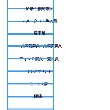
変形性膝関節症
​マメ・タコ・魚の目
扁平足
足底筋膜炎・足底腱膜炎
アキレス腱炎・鵞足炎
シンスプリント
モートン病
腰痛