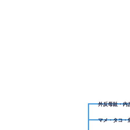
048-72
外反母趾・内
​マメ・タコ・