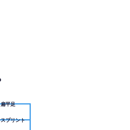
EBサイトへ
？
扁平足
ンスプリント