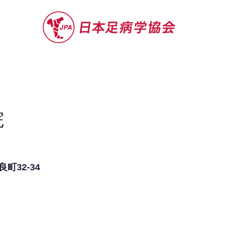
セミナー
お役立ち情報
認定院・認
院
町32-34