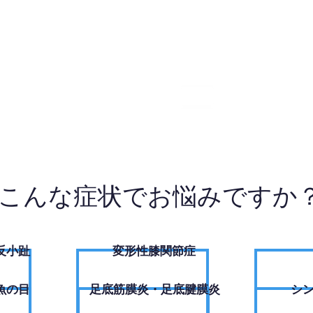
9-6866
W
こんな症状でお悩みですか
反小趾
変形性膝関節症
魚の目
足底筋膜炎・足底腱膜炎
シ