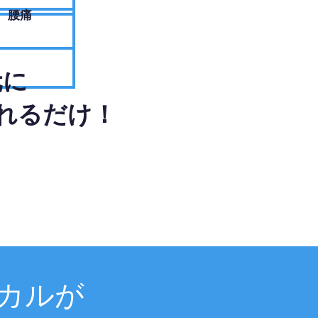
腰痛
元に
れるだけ！
カルが