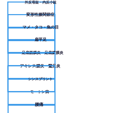
外反母趾・内反小趾
変形性膝関節症
​マメ・タコ・魚の目
扁平足
足底筋膜炎・足底腱膜炎
アキレス腱炎・鵞足炎
シンスプリント
モートン病
腰痛