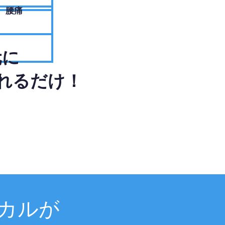
腰痛
元に
れるだけ！
カルが