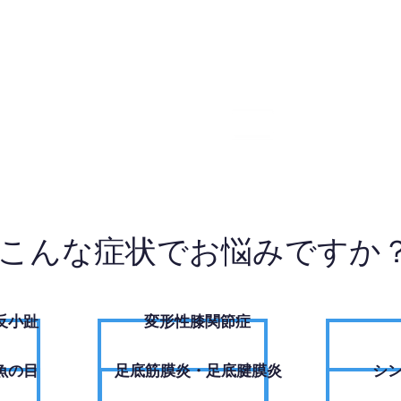
2-0916
W
こんな症状でお悩みですか
反小趾
変形性膝関節症
魚の目
足底筋膜炎・足底腱膜炎
シ