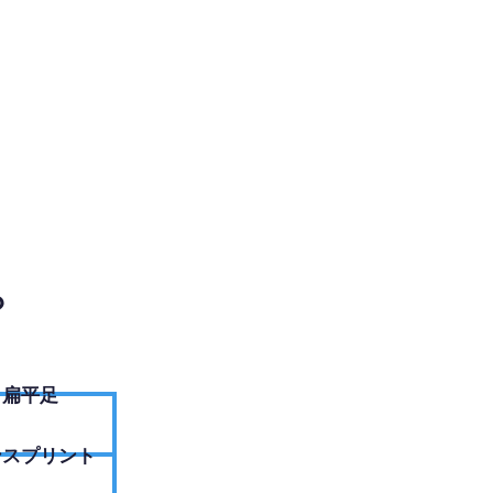
EBサイトへ
？
扁平足
ンスプリント