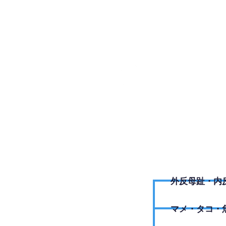
084-92
外反母趾・内
​マメ・タコ・