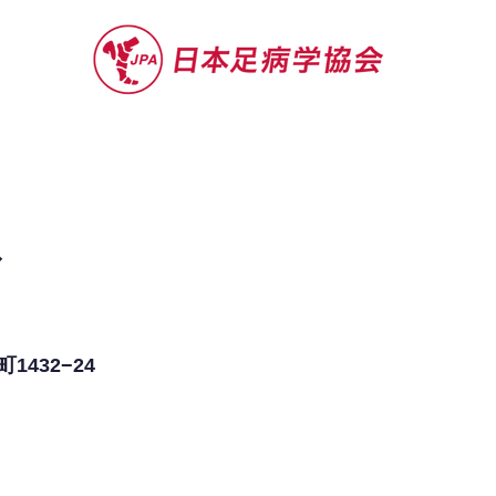
セミナー
お役立ち情報
認定院・認
〜
432−24