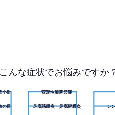
10-8749
W
こんな症状でお悩みですか
反小趾
変形性膝関節症
魚の目
足底筋膜炎・足底腱膜炎
シ