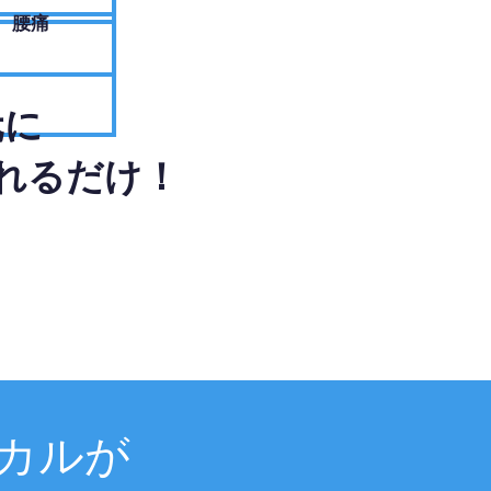
腰痛
元に
れるだけ！
カルが