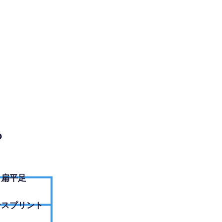
EBサイトへ
？
扁平足
ンスプリント