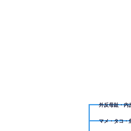
070-20
外反母趾・内
​マメ・タコ・