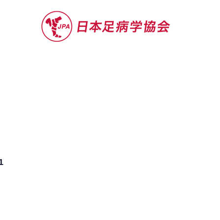
セミナー
お役立ち情報
認定院・認
～
1