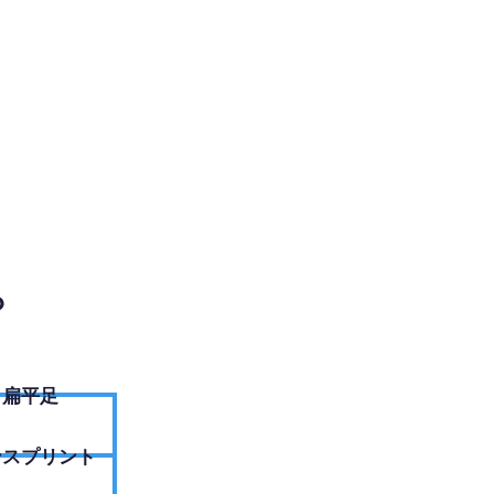
EBサイトへ
？
扁平足
ンスプリント