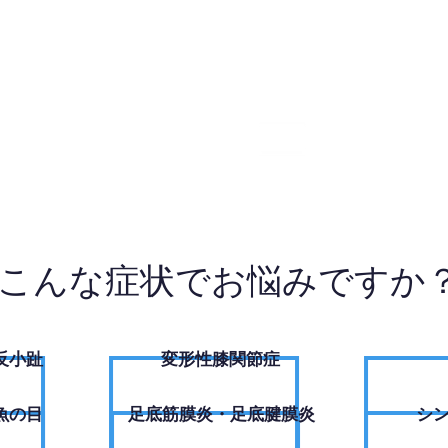
5-9771
W
こんな症状でお悩みですか
反小趾
変形性膝関節症
魚の目
足底筋膜炎・足底腱膜炎
シ