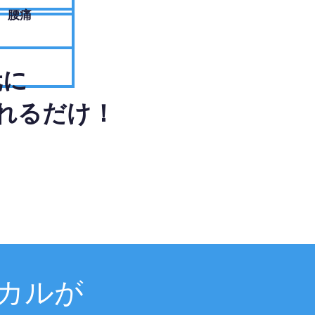
腰痛
元に
れるだけ！
カルが