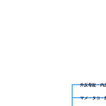
0283-8
外反母趾・内
​マメ・タコ・