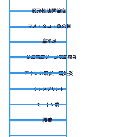
変形性膝関節症
​マメ・タコ・魚の目
扁平足
足底筋膜炎・足底腱膜炎
アキレス腱炎・鵞足炎
シンスプリント
モートン病
腰痛