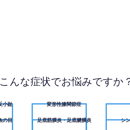
09-2066
W
こんな症状でお悩みですか
反小趾
変形性膝関節症
魚の目
足底筋膜炎・足底腱膜炎
シ