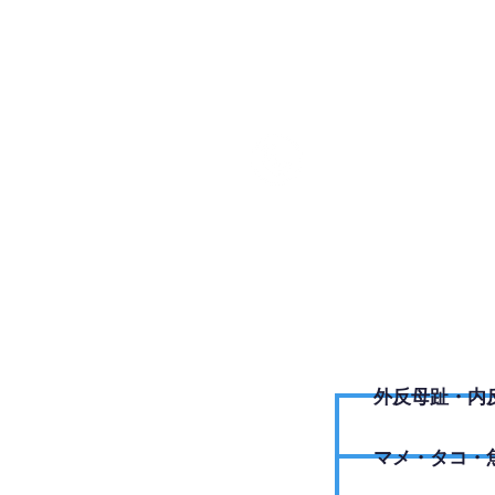
050-18
外反母趾・内
​マメ・タコ・