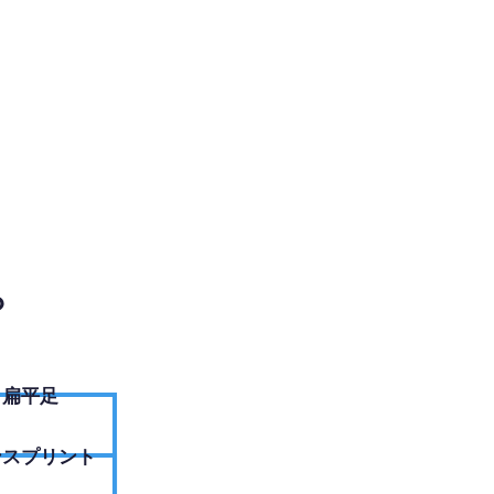
EBサイトへ
？
扁平足
ンスプリント