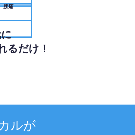
腰痛
元に
れるだけ！
カルが