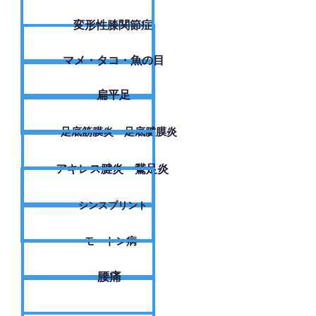
変形性膝関節症
​マメ・タコ・魚の目
扁平足
足底筋膜炎・足底腱膜炎
アキレス腱炎・鵞足炎
シンスプリント
モートン病
腰痛