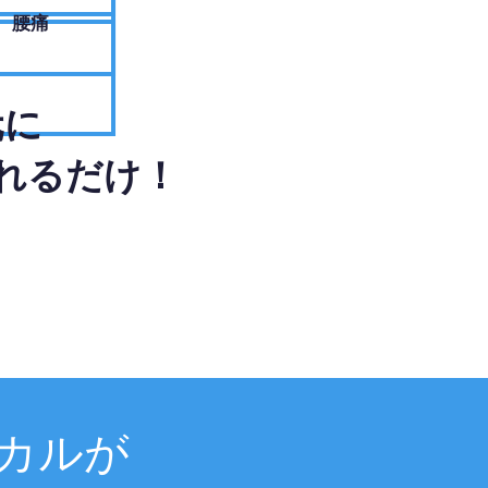
腰痛
元に
れるだけ！
カルが