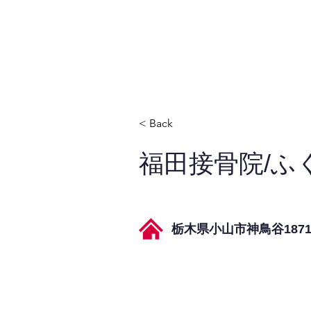
JPAとは
提供サービス
< Back
福田接骨院/ふ
栃木県小山市神鳥谷1871-