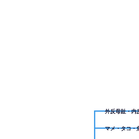
0285-3
外反母趾・内
​マメ・タコ・