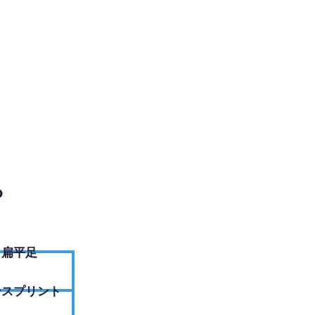
EBサイトへ
？
扁平足
ンスプリント