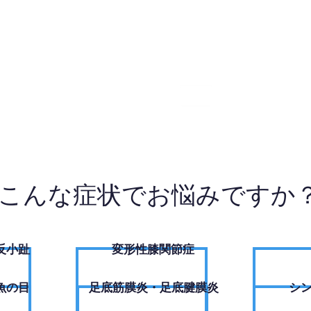
8-6106
W
こんな症状でお悩みですか
反小趾
変形性膝関節症
魚の目
足底筋膜炎・足底腱膜炎
シ