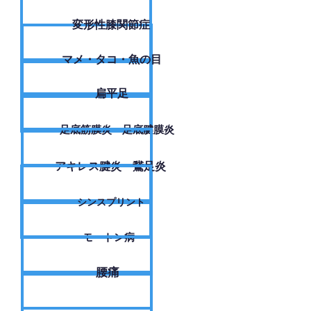
変形性膝関節症
​マメ・タコ・魚の目
扁平足
足底筋膜炎・足底腱膜炎
アキレス腱炎・鵞足炎
シンスプリント
モートン病
腰痛