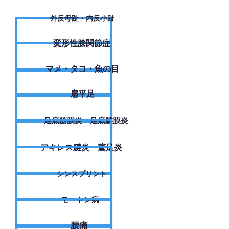
外反母趾・内反小趾
変形性膝関節症
​マメ・タコ・魚の目
扁平足
足底筋膜炎・足底腱膜炎
アキレス腱炎・鵞足炎
シンスプリント
モートン病
腰痛