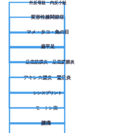
外反母趾・内反小趾
変形性膝関節症
​マメ・タコ・魚の目
扁平足
足底筋膜炎・足底腱膜炎
アキレス腱炎・鵞足炎
シンスプリント
モートン病
腰痛