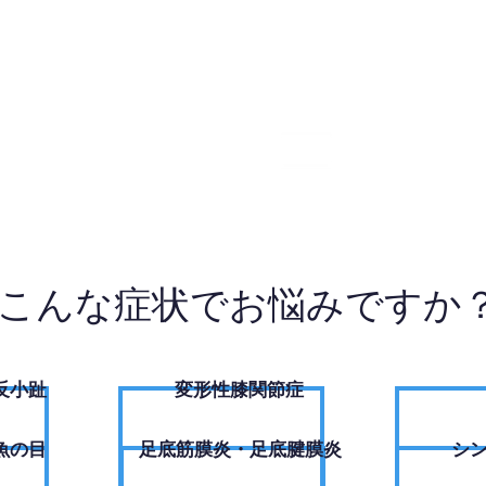
3-8330
お
こんな症状でお悩みですか
反小趾
変形性膝関節症
魚の目
足底筋膜炎・足底腱膜炎
シ