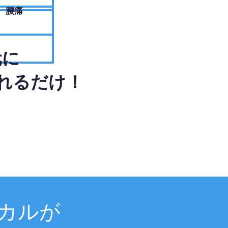
腰痛
元に
れるだけ！
カルが