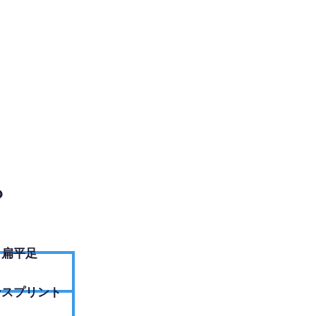
電話ください
？
扁平足
ンスプリント