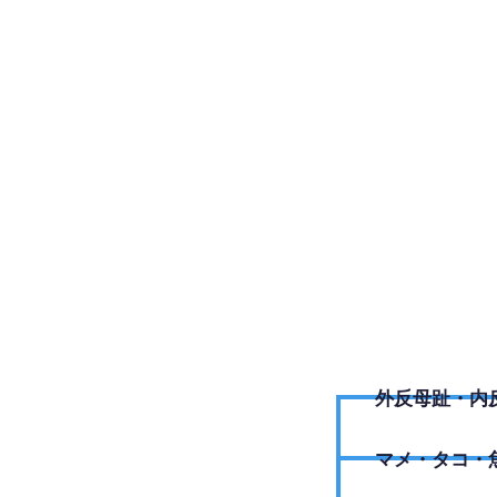
058-38
外反母趾・内
​マメ・タコ・