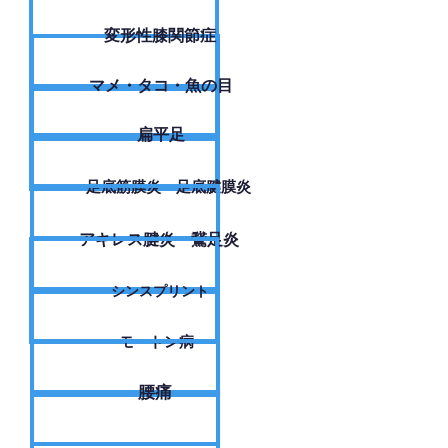
変形性膝関節症
​マメ・タコ・魚の目
扁平足
足底筋膜炎・足底腱膜炎
アキレス腱炎・鵞足炎
シンスプリント
モートン病
腰痛