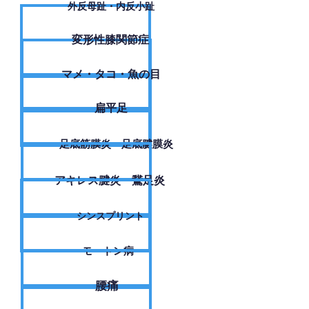
外反母趾・内反小趾
変形性膝関節症
​マメ・タコ・魚の目
扁平足
足底筋膜炎・足底腱膜炎
アキレス腱炎・鵞足炎
シンスプリント
モートン病
腰痛