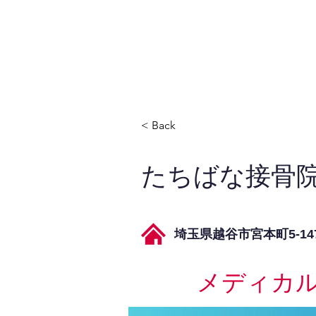
JPAとは
提供サービス
< Back
たちばな接骨
埼玉県越谷市宮本町5-147
メディカ