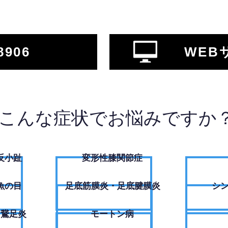
8906
WEB
こんな症状でお悩みですか
反小趾
変形性膝関節症
魚の目
足底筋膜炎・足底腱膜炎
シ
・鵞足炎
モートン病