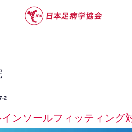
セミナー
お役立ち情報
認定院・認
院
-2
ルインソールフィッティング