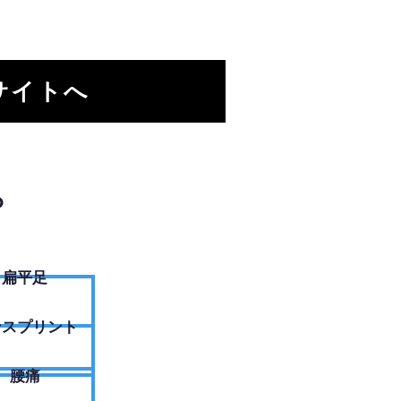
サイトへ
？
扁平足
ンスプリント
腰痛