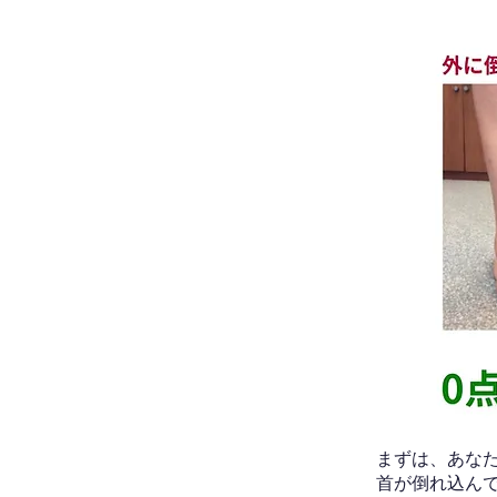
​まずは、あ
首が倒れ込ん