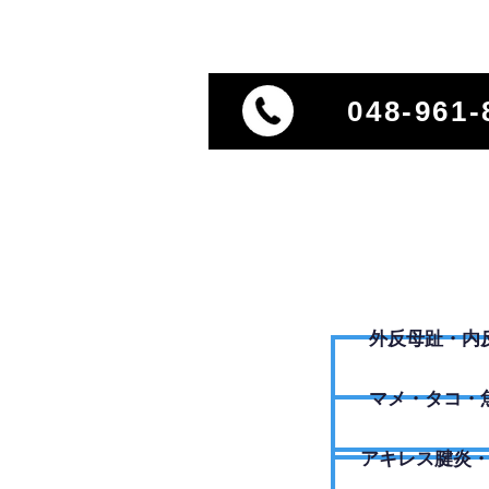
048-961-
外反母趾・内
​マメ・タコ・
アキレス腱炎