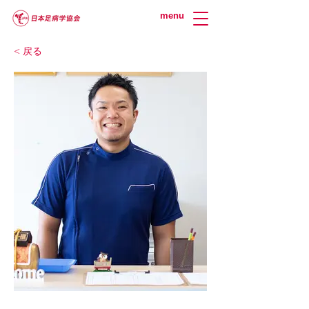
menu
< 戻る