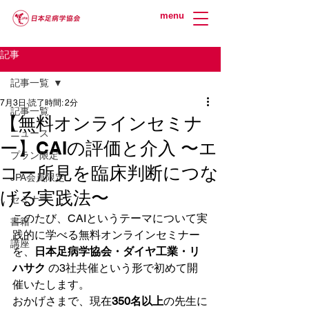
menu
記事
記事一覧
7月3日
読了時間: 2分
記事一覧
【無料オンラインセミナ
ニュース
ー】CAIの評価と介入 〜エ
プラン限定
コー所見を臨床判断につな
JPA会員限定
げる実践法〜
セミナー
このたび、CAIというテーマについて実
書籍
践的に学べる無料オンラインセミナー
講座
を、
日本足病学協会・ダイヤ工業・リ
ハサク
 の3社共催という形で初めて開
催いたします。
おかげさまで、現在
350名以上
の先生に