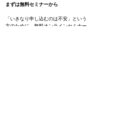
まずは無料セミナーから
「いきなり申し込むのは不安」という
方のために、無料オンラインセミナー
も開催しています。

インソール療法が「なぜ効くのか」
「どう使うのか」を90分で体系的に学
べる内容です。

直近のセミナー情報は日本足病学協会
の公式サイト・メルマガでご案内して
います。