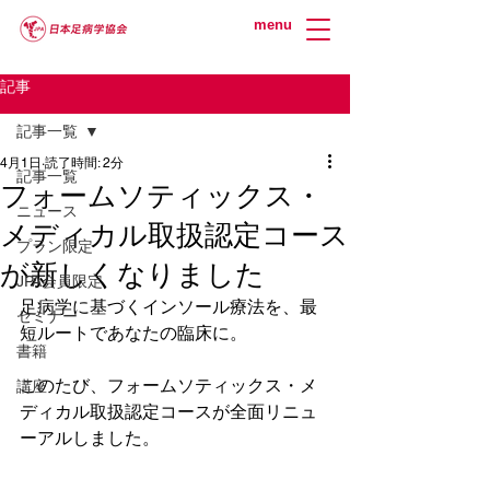
menu
記事
記事一覧
4月1日
読了時間: 2分
記事一覧
フォームソティックス・
ニュース
メディカル取扱認定コース
プラン限定
が新しくなりました
JPA会員限定
足病学に基づくインソール療法を、最
セミナー
短ルートであなたの臨床に。

書籍
このたび、フォームソティックス・メ
講座
ディカル取扱認定コースが全面リニュ
ーアルしました。
