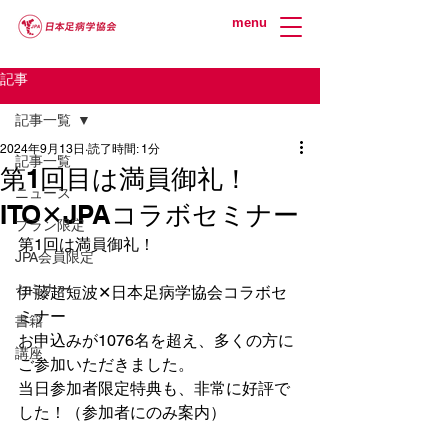
menu
記事
記事一覧
2024年9月13日
読了時間: 1分
記事一覧
第1回目は満員御礼！
ニュース
ITO✕JPAコラボセミナー
プラン限定
第1回は満員御礼！
JPA会員限定
セミナー
伊藤超短波✕日本足病学協会コラボセ
ミナー
書籍
お申込みが1076名を超え、多くの方に
講座
ご参加いただきました。
当日参加者限定特典も、非常に好評で
した！（参加者にのみ案内）