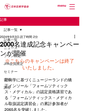
menu
記事
記事一覧
2024年9月3日
読了時間: 2分
記事一覧
2000名達成記念キャンペー
ニュース
ンが開催
プラン限定
※こちらのキャンペーンは終了
JPA会員限定
いたしました。
セミナー
書籍
足病学に基づくニュージーランドの矯
正インソール「フォームソティック
講座
ス・メディカル」の認定資格講習であ
る「フォームソティックス・メディカ
ル取扱認定講習会」の累計参加者が
2065名を突破しました。