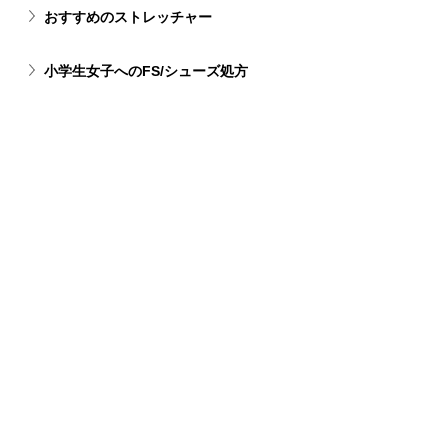
おすすめのストレッチャー
小学生女子へのFS/シューズ処方
女性フットサル選手へのおすすめシュー
ズ
ウィズのサイズ表記
スマートリィの痛み対処法
< Previous
Next >
プライバシーポリシー
特定商取引法に基づく表記
Copyright © 2026
RUNART INC.
All rights reserved.