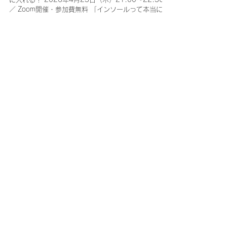
す
── 評価から介入まで、インソール療法の再現性を手
に入れる！ 2026年4月23日（木）21:00〜22:30
／ Zoom開催・参加費無料 「インソールって本当に効
くの？」 「どの患者さんに、どう使い分ければいい
の？」 こうした疑問をお持ちの先生に向けた、足病学
に基づくインソール療法の無料オンラインセミナーを
開催いたします。 講師は日本足病学協会 代表理事・木
村誠が務め、膝OA・外反母趾・スポーツ障害に対する
インソール療法の「なぜ効くのか」から「どう使うの
か」まで、体系立ててお伝えします。 このセミナーで
得られること - インソール療法が効く構造的な理由 -
膝OA・外反母趾・スポーツ障害への具体的な介入戦略
- 評価から治療方針までの優先順位の整理 - 患者さん
への説明力の向上 - 実際の歩行改善動画による効果の
リアルなイメージ 講義内容（一部抜粋） - なぜインソ
ール療法が効果的なのか？ - 最短治療のための「モ
ノ・カラダ・プラン」の法則 - 筋骨格系疾患の診療ガ
イドラインに基づく11の推奨事項 - STJ軸（距骨下関
節軸