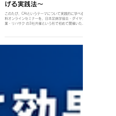
コー所見を臨床判断につな
げる実践法〜
このたび、CAIというテーマについて実践的に学べる無
料オンラインセミナーを、日本足病学協会・ダイヤ工
業・リハサク の3社共催という形で初めて開催いたし
ます。 おかげさまで、現在350名以上の先生にお申し
込みをいただいております。 お申し込みはこちら ▼
参加申込フォーム 開催概要 項目 内容 日時 2026年7
月16日（木）21:00〜22:30 形式 オンライン（ライ
ブ配信のみ・アーカイブなし） 参加費 無料 講師 今西
博昭 先生（宜野湾スポーツ接骨院 院長／JET-
Academy主宰） 当日の内容 CAIにおける「安定性」の
再定義（構造・感覚・神経制御） エコーによる動的評
価の実践（ATFL・CFLの描出、ストレス下評価など）
エコーで判断できること／できないことの仕分け イン
ソールによる介入の考え方 サポーター・テーピングの
活用と使い分け 評価から介入までを統合した臨床アル
ゴリズム 対象となる先生 柔道整復師、鍼灸師、理学療
法士、トレーナー、整体師などの治療家の方 足関節捻
挫を繰り返す患者さんへのアプローチに悩んでいる方
エコー評価を実際の