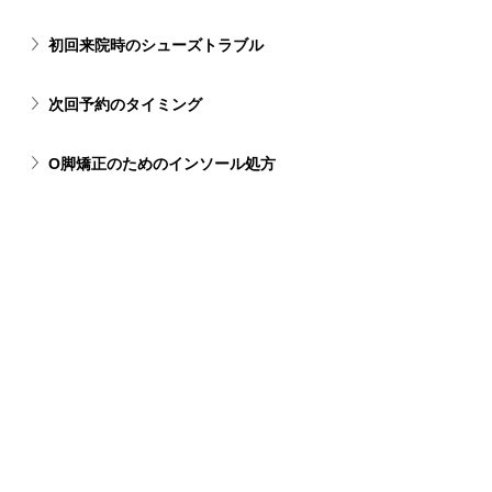
初回来院時のシューズトラブル
次回予約のタイミング
O脚矯正のためのインソール処方
FMとO脚治療の有効性
FBIの点数とインソール処方
FBIが0-1点の方でもインソールやシ
ューズが必要になることはあります
か？
(1:34:08)
< Previous
Next >