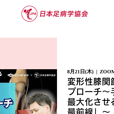
セミナー
お役立ち情報
認定院・認
8月21日(木)
  |  
ZOO
変形性膝関
プローチ～
最大化させ
最前線」～