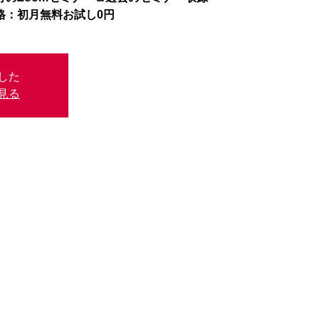
格：初月無料お試し0円
した
見る