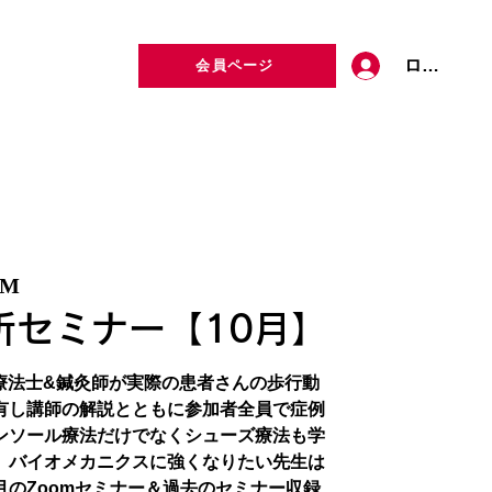
ログイン
会員ページ
定者検索
お問い合わせ
OM
析セミナー【10月】
療法士&鍼灸師が実際の患者さんの歩行動
有し講師の解説とともに参加者全員で症例
ンソール療法だけでなくシューズ療法も学
、バイオメカニクスに強くなりたい先生は
月のZoomセミナー＆過去のセミナー収録