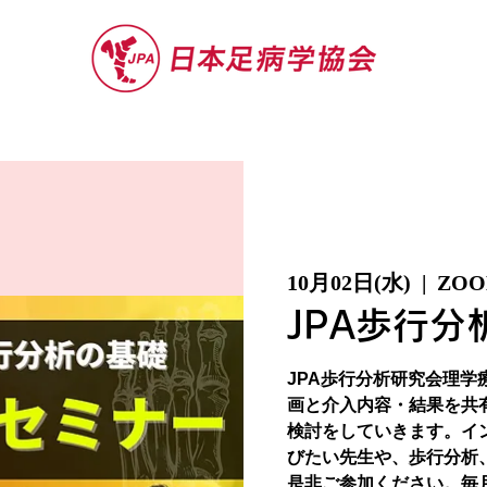
セミナー
お役立ち情報
認定院・認
10月02日(水)
  |  
ZO
JPA歩行分
JPA歩行分析研究会理学
画と介入内容・結果を共
検討をしていきます。イ
びたい先生や、歩行分析
是非ご参加ください。毎