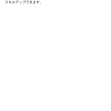
スキルアップできます。
会員限定の「GenkiStyle厳選臨床シューズ完
全網羅リスト」もご用意。 このリストで、
患者さんへのシューズ提案がより的確に、よ
りスムーズになります。
月額1,980円（税抜）で、 シューズ療法のエ
キスパートへの扉が開きます。
JPA中級認定セミナーまたはJPAシューズ療
法セミナー受講者限定のこの機会。 シュー
ズ療法を通じて、より多くの患者さんに貢献
したい方に、心からおすすめいたします。
続きを読む >
このイベントを共有する
プライバシーポリシー