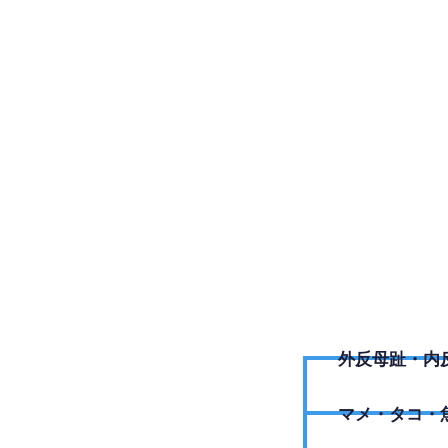
090-52
外反母趾・内
​マメ・タコ・