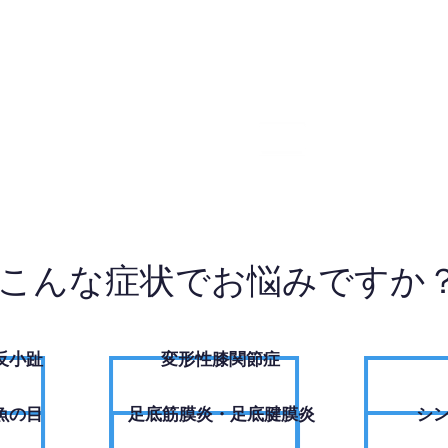
84-4975
W
こんな症状でお悩みですか
反小趾
変形性膝関節症
魚の目
足底筋膜炎・足底腱膜炎
シ