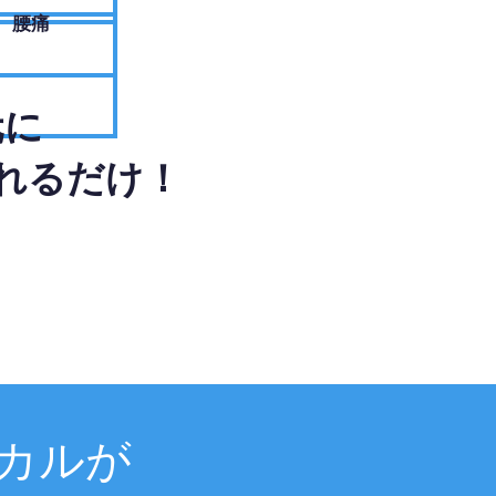
腰痛
元に
れるだけ！
カルが