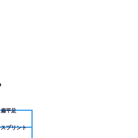
EBサイトへ
？
扁平足
ンスプリント