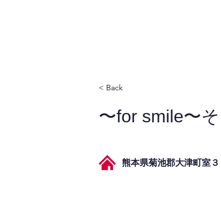
JPAとは
提供サービス
< Back
〜for smil
熊本県菊池郡大津町室３