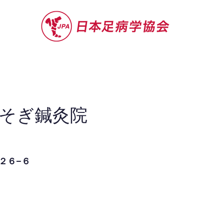
セミナー
お役立ち情報
認定院・認
e〜そそぎ鍼灸院
２６−６