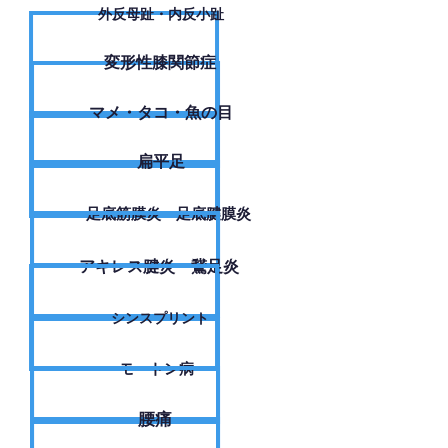
外反母趾・内反小趾
変形性膝関節症
​マメ・タコ・魚の目
扁平足
足底筋膜炎・足底腱膜炎
アキレス腱炎・鵞足炎
シンスプリント
モートン病
腰痛