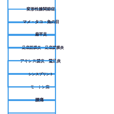
変形性膝関節症
​マメ・タコ・魚の目
扁平足
足底筋膜炎・足底腱膜炎
アキレス腱炎・鵞足炎
シンスプリント
モートン病
腰痛