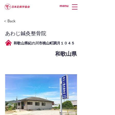
menu
< Back
あわじ鍼灸整骨院
和歌山県紀の川市桃山町調月１０４５
和歌山県