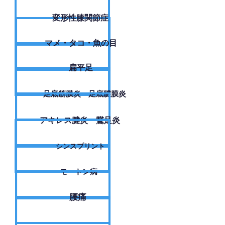
変形性膝関節症
​マメ・タコ・魚の目
扁平足
足底筋膜炎・足底腱膜炎
アキレス腱炎・鵞足炎
シンスプリント
モートン病
腰痛