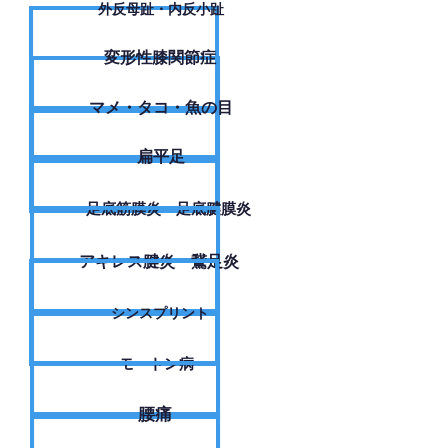
外反母趾・内反小趾
変形性膝関節症
​マメ・タコ・魚の目
扁平足
足底筋膜炎・足底腱膜炎
アキレス腱炎・鵞足炎
シンスプリント
モートン病
腰痛