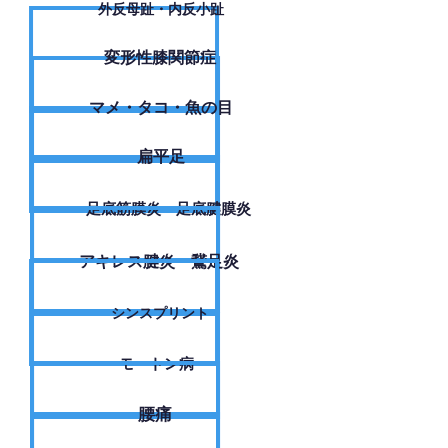
外反母趾・内反小趾
変形性膝関節症
​マメ・タコ・魚の目
扁平足
足底筋膜炎・足底腱膜炎
アキレス腱炎・鵞足炎
シンスプリント
モートン病
腰痛