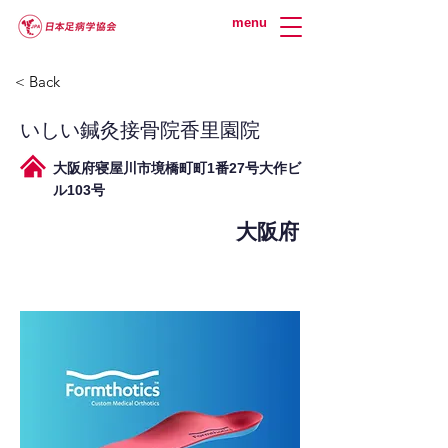
menu
< Back
いしい鍼灸接骨院香里園院
大阪府寝屋川市境橋町町1番27号大作ビ
ル103号
大阪府