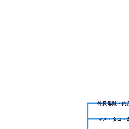
088-68
外反母趾・内
​マメ・タコ・