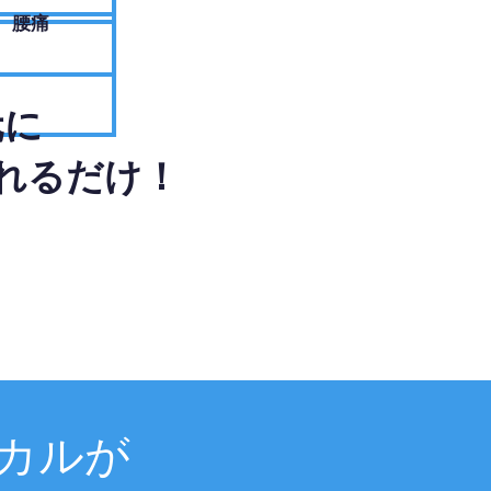
腰痛
元に
れるだけ！
カルが