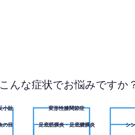
8-2315
W
こんな症状でお悩みですか
反小趾
変形性膝関節症
魚の目
足底筋膜炎・足底腱膜炎
シ