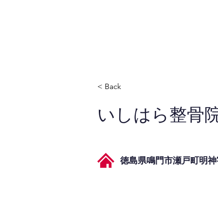
JPAとは
提供サービス
< Back
いしはら整骨
徳島県鳴門市瀬戸町明神字