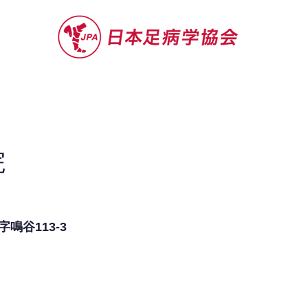
セミナー
お役立ち情報
認定院・認
院
鳴谷113-3