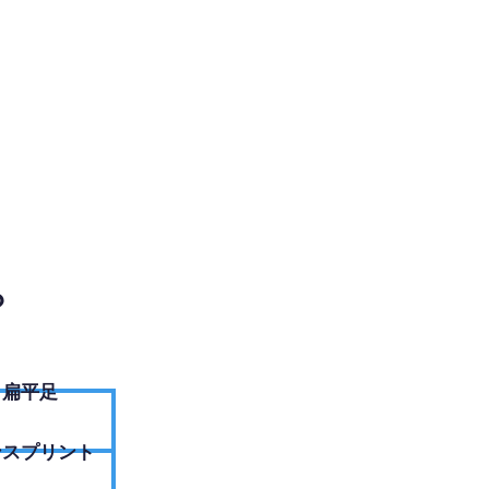
EBサイトへ
？
扁平足
ンスプリント