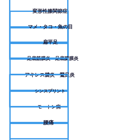
変形性膝関節症
​マメ・タコ・魚の目
扁平足
足底筋膜炎・足底腱膜炎
アキレス腱炎・鵞足炎
シンスプリント
モートン病
腰痛