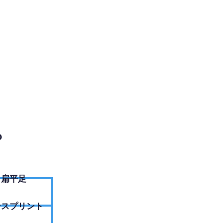
電話ください
？
扁平足
ンスプリント