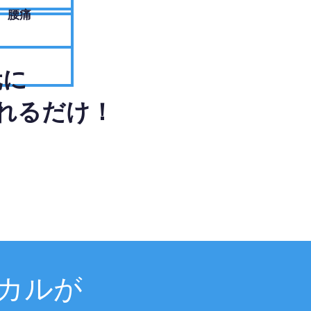
腰痛
元に
れるだけ！
カルが