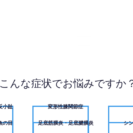
7-7310
お
こんな症状でお悩みですか
反小趾
変形性膝関節症
魚の目
足底筋膜炎・足底腱膜炎
シ