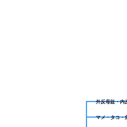
0258-7
外反母趾・内
​マメ・タコ・