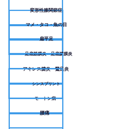
変形性膝関節症
​マメ・タコ・魚の目
扁平足
足底筋膜炎・足底腱膜炎
アキレス腱炎・鵞足炎
シンスプリント
モートン病
腰痛