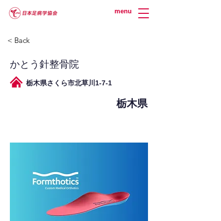
menu
< Back
かとう針整骨院
栃木県さくら市北草川1-7-1
栃木県