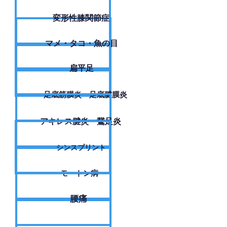
変形性膝関節症
​マメ・タコ・魚の目
扁平足
足底筋膜炎・足底腱膜炎
アキレス腱炎・鵞足炎
シンスプリント
モートン病
腰痛