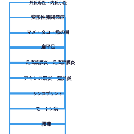
外反母趾・内反小趾
変形性膝関節症
​マメ・タコ・魚の目
扁平足
足底筋膜炎・足底腱膜炎
アキレス腱炎・鵞足炎
シンスプリント
モートン病
腰痛