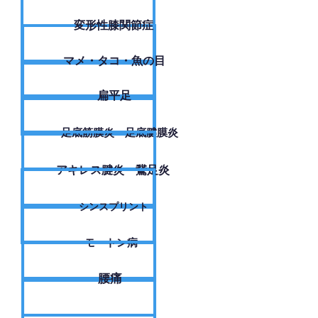
変形性膝関節症
​マメ・タコ・魚の目
扁平足
足底筋膜炎・足底腱膜炎
アキレス腱炎・鵞足炎
シンスプリント
モートン病
腰痛