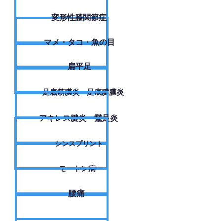
変形性膝関節症
​マメ・タコ・魚の目
扁平足
足底筋膜炎・足底腱膜炎
アキレス腱炎・鵞足炎
シンスプリント
モートン病
腰痛