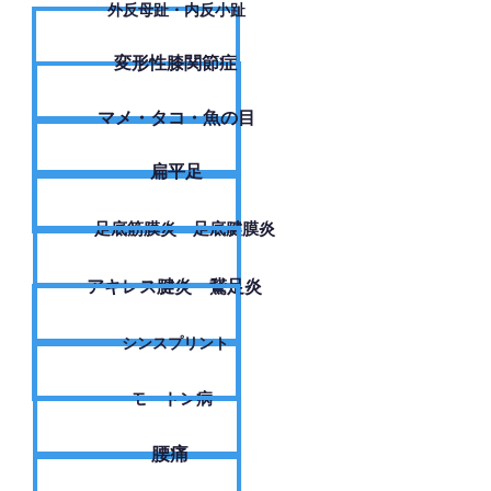
外反母趾・内反小趾
変形性膝関節症
​マメ・タコ・魚の目
扁平足
足底筋膜炎・足底腱膜炎
アキレス腱炎・鵞足炎
シンスプリント
モートン病
腰痛