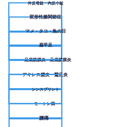
外反母趾・内反小趾
変形性膝関節症
​マメ・タコ・魚の目
扁平足
足底筋膜炎・足底腱膜炎
アキレス腱炎・鵞足炎
シンスプリント
モートン病
腰痛